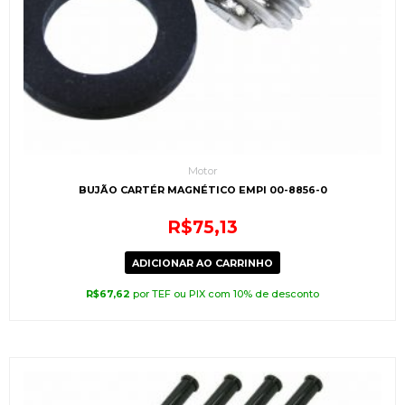
Motor
BUJÃO CARTÉR MAGNÉTICO EMPI 00-8856-0
R$
75,13
ADICIONAR AO CARRINHO
R$
67,62
por TEF ou PIX com 10% de desconto
O
O
preço
preço