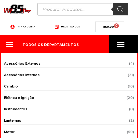
Ir
Pesquisar
produtos
para
o
conteúdo
0
Carrinho
MINHA CONTA
MEUS PEDIDOS
R$
0,00
TODOS OS DEPARTAMENTOS
Acessórios Externos
(4)
Acessórios Internos
(21)
Câmbio
(10)
Elétrica e Ignição
(20)
Instrumentos
(8)
Lanternas
(2)
Motor
(50)