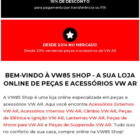
10% DE DESCONTO
para pagamento por transferência ou PIX
DESDE 2014 NO MERCADO
Desde 2014 vendendo peças e acessórios de VW AR
BEM-VINDO À VW85 SHOP - A SUA LOJA
ONLINE DE PEÇAS E ACESSÓRIOS VW AR
A VW85 Shop é uma loja online especializada em peças e
acessórios VW AR. Aqui você encontra
Acessórios Externos
VW AR
,
Acessórios Internos VW AR
,
Câmbio VW AR
,
Peças
de Elétrica e Ignição VW AR
,
Lanternas VW AR
,
Peças de
Motor para VW AR
e
Peças de Suspensão VW AR
. Tudo isso
no conforto de sua casa, compre online na VW85 Shop!