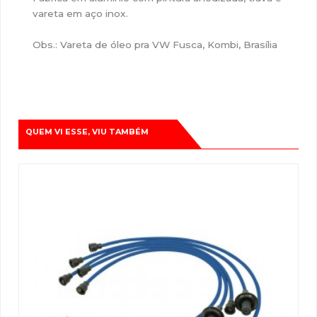
vareta em aço inox.
Obs.: Vareta de óleo pra VW Fusca, Kombi, Brasília
QUEM VI ESSE, VIU TAMBÉM
O
O
preço
preço
original
atual
era:
é:
R$378,78.
R$259,90.