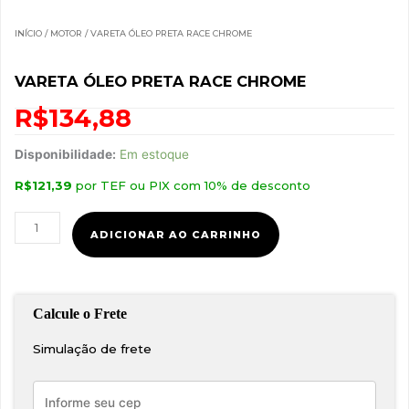
INÍCIO
/
MOTOR
/ VARETA ÓLEO PRETA RACE CHROME
VARETA ÓLEO PRETA RACE CHROME
R$
134,88
Vareta
Disponibilidade:
Em estoque
Óleo
R$
121,39
por TEF ou PIX com 10% de desconto
Preta
Race
Chrome
ADICIONAR AO CARRINHO
quantidade
Simulação de frete