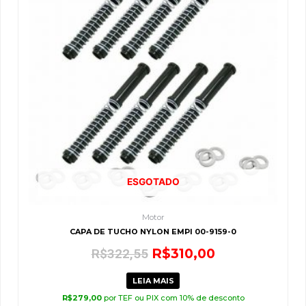
era:
é:
R$322,55.
R$310,00.
ESGOTADO
Motor
CAPA DE TUCHO NYLON EMPI 00-9159-0
R$
310,00
R$
322,55
LEIA MAIS
R$
279,00
por TEF ou PIX com 10% de desconto