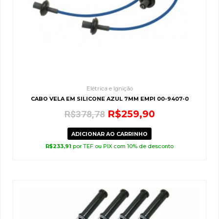
Elétrica e Ignição
CABO VELA EM SILICONE AZUL 7MM EMPI 00-9407-0
R$
259,90
R$
378,78
ADICIONAR AO CARRINHO
R$
233,91
por TEF ou PIX com 10% de desconto
O
O
preço
preço
original
atual