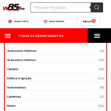
Ir
Pesquisar
produtos
para
o
conteúdo
0
Carrinho
MINHA CONTA
MEUS PEDIDOS
R$
0,00
TODOS OS DEPARTAMENTOS
Acessórios Externos
(4)
Acessórios Internos
(21)
Câmbio
(10)
Elétrica e Ignição
(20)
Instrumentos
(8)
Lanternas
(2)
Motor
(50)