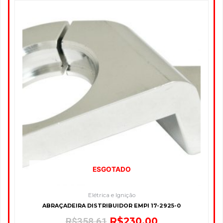
O
O
preço
preço
original
atual
era:
é:
R$358,61.
R$230,00.
ESGOTADO
Elétrica e Ignição
ABRAÇADEIRA DISTRIBUIDOR EMPI 17-2925-0
R$
230,00
R$
358,61