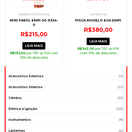
Acessórios Externos
Lanternas
MINI FAROL EMPI 00-9334-
PISCA MODELO EUA EMPI
0
R$
380,00
R$
215,00
LEIA MAIS
LEIA MAIS
R$
342,00
por TEF ou PIX
R$
193,50
por TEF ou PIX com
com 10% de desconto
10% de desconto
Acessórios Externos
(4)
Acessórios Internos
(21)
Câmbio
(10)
Elétrica e Ignição
(20)
Instrumentos
(8)
Lanternas
(2)