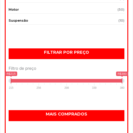
Motor
(50)
Suspensão
(10)
FILTRAR POR PREÇO
Filtro de preço
R$215
R$380
215
256
298
339
380
MAIS COMPRADOS