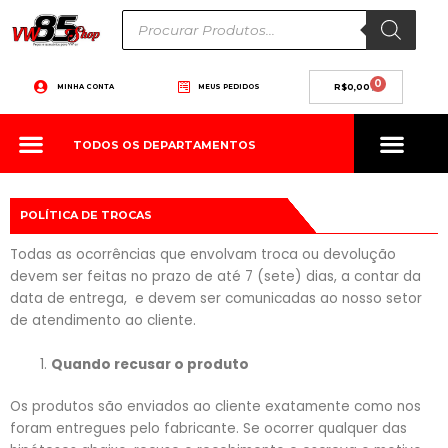
Ir
Pesquisar
produtos
para
o
conteúdo
0
Carrinho
MINHA CONTA
MEUS PEDIDOS
R$
0,00
TODOS OS DEPARTAMENTOS
POLÍTICA DE TROCAS
Todas as ocorrências que envolvam troca ou devolução
devem ser feitas no prazo de até 7 (sete) dias, a contar da
data de entrega, e devem ser comunicadas ao nosso setor
de atendimento ao cliente.
Quando recusar o produto
Os produtos são enviados ao cliente exatamente como nos
foram entregues pelo fabricante. Se ocorrer qualquer das