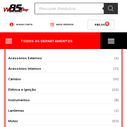
Ir
Pesquisar
produtos
para
o
conteúdo
0
Carrinho
MINHA CONTA
MEUS PEDIDOS
R$
0,00
TODOS OS DEPARTAMENTOS
Acessórios Externos
(4)
Acessórios Internos
(21)
Câmbio
(10)
Elétrica e Ignição
(20)
Instrumentos
(8)
Lanternas
(2)
Motor
(50)