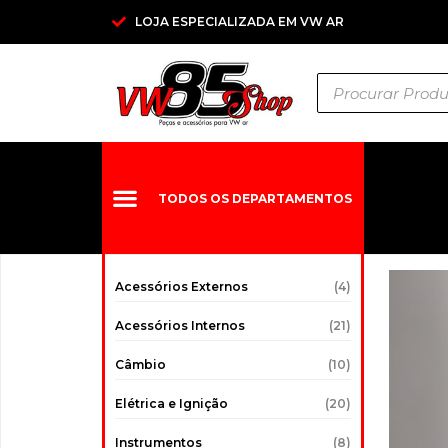
Ir
LOJA ESPECIALIZADA EM VW AR
para
o
Pesquisar
conteúdo
produtos
TODOS OS DEPARTAMENTOS
Acessórios Externos
(4)
Acessórios Internos
(21)
Câmbio
(10)
Elétrica e Ignição
(20)
Instrumentos
(8)