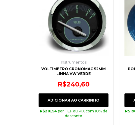
Instrumentos
VOLTÍMETRO CRONOMAC 52MM
PO
LINHA VW VERDE
R$
240,60
ADICIONAR AO CARRINHO
R$
216,54
por TEF ou PIX com 10% de
R$
19
desconto