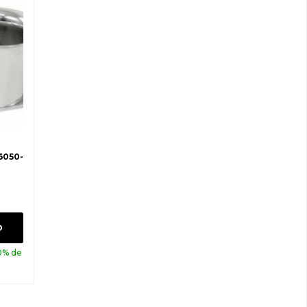
O
0% de