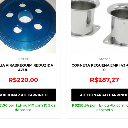
Motor
Motor
LIA VIRABREQUIM REDUZIDA
CORNETA PEQUENA EMPI 43-6050-
AZUL
0
R$
220,00
R$
287,27
ADICIONAR AO CARRINHO
ADICIONAR AO CARRINH
8,00
por TEF ou PIX com 10% de
R$
258,54
por TEF ou PIX com 1
desconto
desconto