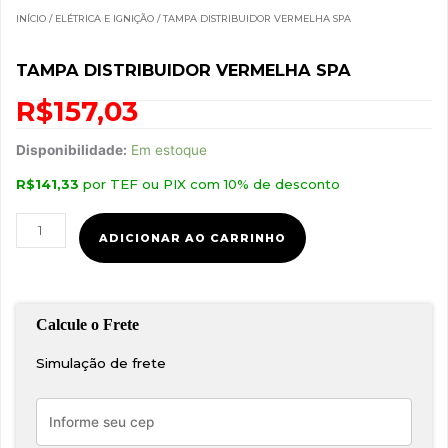
INÍCIO
/
ELÉTRICA E IGNIÇÃO
/ TAMPA DISTRIBUIDOR VERMELHA SPA
TAMPA DISTRIBUIDOR VERMELHA SPA
R$
157,03
Tampa
Disponibilidade:
Em estoque
distribuidor
R$
141,33
por TEF ou PIX com 10% de desconto
vermelha
SPA
quantidade
ADICIONAR AO CARRINHO
Simulação de frete