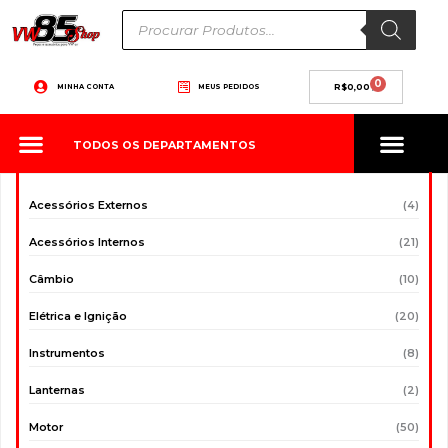
Ir
Pesquisar
produtos
para
o
conteúdo
0
Carrinho
MINHA CONTA
MEUS PEDIDOS
R$
0,00
TODOS OS DEPARTAMENTOS
Acessórios Externos
(4)
Acessórios Internos
(21)
Câmbio
(10)
Elétrica e Ignição
(20)
Instrumentos
(8)
Lanternas
(2)
Motor
(50)