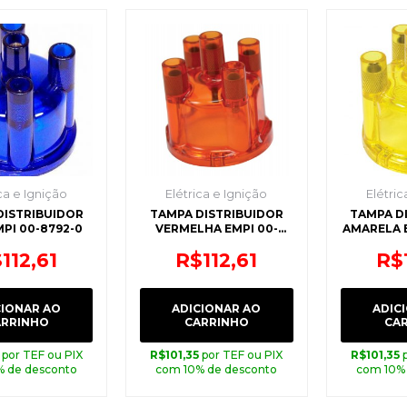
ca e Ignição
Elétrica e Ignição
Elétric
DISTRIBUIDOR
TAMPA DISTRIBUIDOR
TAMPA D
PI 00-8792-0
VERMELHA EMPI 00-
AMARELA E
8791-0
$
112,61
R$
112,61
R$
CIONAR AO
ADICIONAR AO
ADIC
ARRINHO
CARRINHO
CA
por TEF ou PIX
R$
101,35
por TEF ou PIX
R$
101,35
% de desconto
com 10% de desconto
com 10%