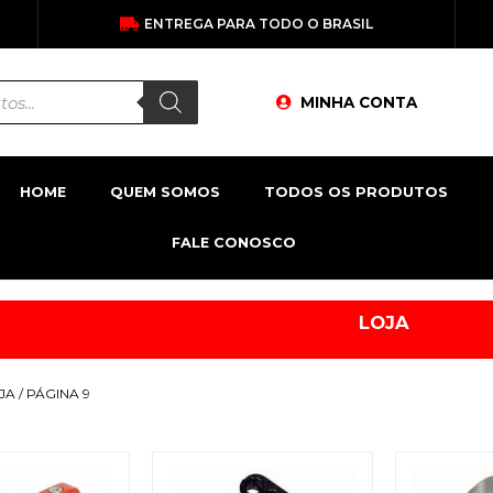
ENTREGA PARA TODO O BRASIL
MINHA CONTA
HOME
QUEM SOMOS
TODOS OS PRODUTOS
FALE CONOSCO
LOJA
JA
/ PÁGINA 9
O
O
O
O