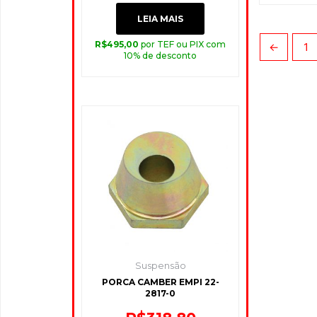
LEIA MAIS
R$
495,00
por TEF ou PIX com
←
1
10% de desconto
Suspensão
PORCA CAMBER EMPI 22-
2817-0