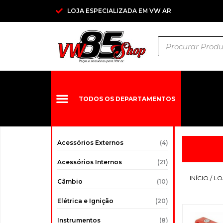
Ir
LOJA ESPECIALIZADA EM VW AR
para
o
Pesquisar
conteúdo
produtos
TODOS OS DEPARTAMENTOS
Acessórios Externos
(4)
Acessórios Internos
(21)
INÍCIO
/
LO
Câmbio
(10)
Elétrica e Ignição
(20)
Instrumentos
(8)