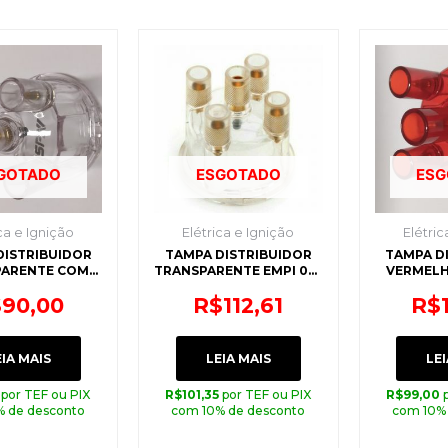
GOTADO
ESGOTADO
ESG
ca e Ignição
Elétrica e Ignição
Elétric
DISTRIBUIDOR
TAMPA DISTRIBUIDOR
TAMPA D
PARENTE COM
TRANSPARENTE EMPI 00-
VERMELH
INO SPA
8790-0
$
90,00
R$
112,61
R$
EIA MAIS
LEIA MAIS
LEI
por TEF ou PIX
R$
101,35
por TEF ou PIX
R$
99,00
% de desconto
com 10% de desconto
com 10%