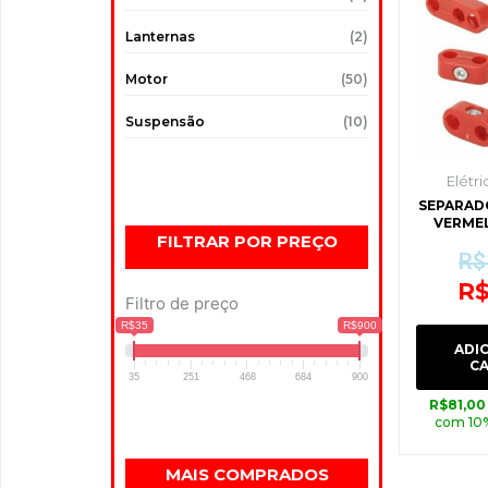
Lanternas
(2)
Motor
(50)
Suspensão
(10)
Elétri
SEPARAD
VERMEL
FILTRAR POR PREÇO
R$
R
Filtro de preço
R$35
R$900
ADI
C
35
251
468
684
900
R$
81,00
com 10
MAIS COMPRADOS