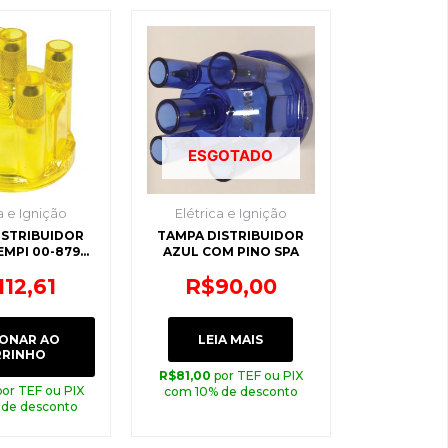
ESGOTADO
a e Ignição
Elétrica e Ignição
ISTRIBUIDOR
TAMPA DISTRIBUIDOR
MPI 00-8793-
AZUL COM PINO SPA
0
112,61
R$
90,00
IONAR AO
LEIA MAIS
RRINHO
R$
81,00
por TEF ou PIX
por TEF ou PIX
com 10% de desconto
 de desconto