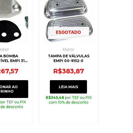
ESGOTADO
otor
Motor
A BOMBA
TAMPA DE VÁLVULAS
VEL EMPI 31-
EMPI 00-9152-0
011-0
267,57
R$
383,87
IONAR AO
LEIA MAIS
RRINHO
R$
345,48
por TEF ou PIX
por TEF ou PIX
com 10% de desconto
 de desconto