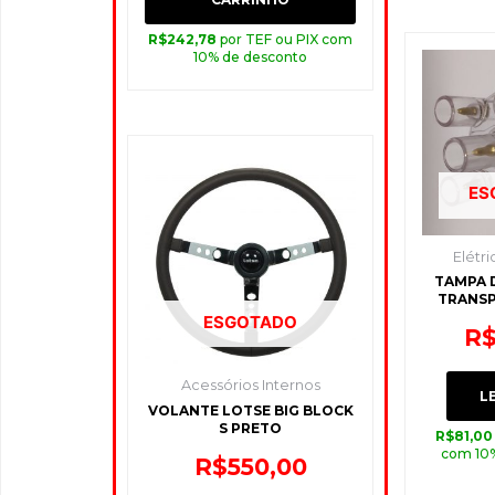
R$
242,78
por TEF ou PIX com
10% de desconto
ES
Elétri
TAMPA 
TRANS
P
ESGOTADO
R
Acessórios Internos
L
VOLANTE LOTSE BIG BLOCK
S PRETO
R$
81,00
com 10
R$
550,00