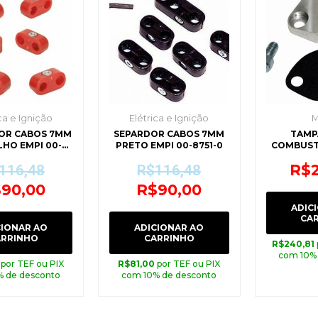
preço
preço
preço
preço
original
atual
original
atual
era:
é:
era:
é:
R$116,48.
R$90,00.
R$116,48.
R$90,00.
ca e Ignição
Elétrica e Ignição
M
OR CABOS 7MM
SEPARDOR CABOS 7MM
TAMP
HO EMPI 00-
PRETO EMPI 00-8751-0
COMBUSTÍ
8748-0
3
R$
116,48
R$
116,48
$
90,00
R$
90,00
ADIC
CA
CIONAR AO
ADICIONAR AO
ARRINHO
CARRINHO
R$
240,81
com 10%
por TEF ou PIX
R$
81,00
por TEF ou PIX
% de desconto
com 10% de desconto