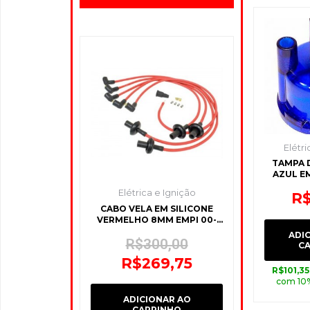
O
O
preço
preço
original
atual
era:
é:
R$300,00.
R$269,75.
Elétri
TAMPA 
AZUL EM
Elétrica e Ignição
R
CABO VELA EM SILICONE
VERMELHO 8MM EMPI 00-
9391-0
ADI
R$
300,00
C
R$
269,75
R$
101,35
com 10
ADICIONAR AO
CARRINHO