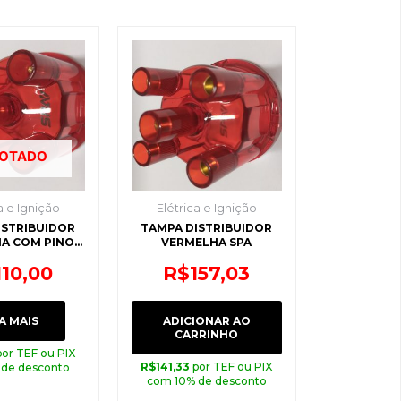
OTADO
a e Ignição
Elétrica e Ignição
ISTRIBUIDOR
TAMPA DISTRIBUIDOR
A COM PINO
VERMELHA SPA
SPA
110,00
R$
157,03
A MAIS
ADICIONAR AO
CARRINHO
por TEF ou PIX
R$
141,33
por TEF ou PIX
 de desconto
com 10% de desconto