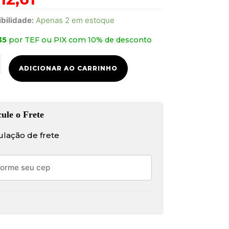
bilidade:
Apenas 2 em estoque
uidor
35
por TEF ou PIX com 10% de desconto
ADICIONAR AO CARRINHO
dade
ulação de frete