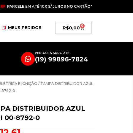
PARCELE EM ATÉ 10X S/ JUROS NO CARTÃO*
0
Carrinho
R$
0,00
MEUS PEDIDOS
VENDAS & SUPORTE
(19) 99896-7824
ELÉTRICA E IGNIÇÃO
/ TAMPA DISTRIBUIDOR AZUL
-8792-0
PA DISTRIBUIDOR AZUL
I 00-8792-0
112,61