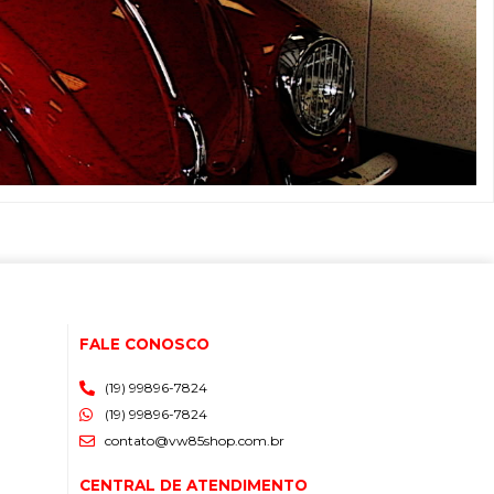
FALE CONOSCO
(19) 99896-7824
(19) 99896-7824
contato@vw85shop.com.br
CENTRAL DE ATENDIMENTO