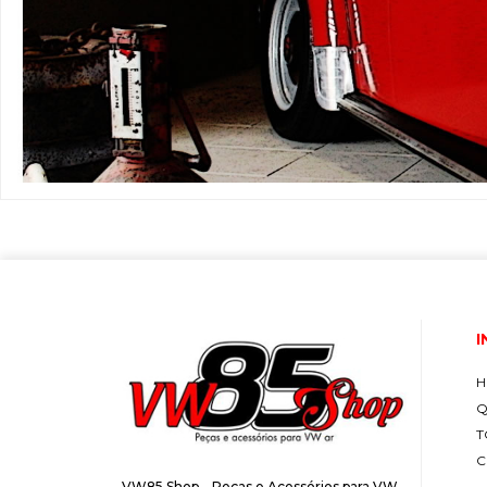
I
H
Q
T
C
VW85 Shop – Peças e Acessórios para VW