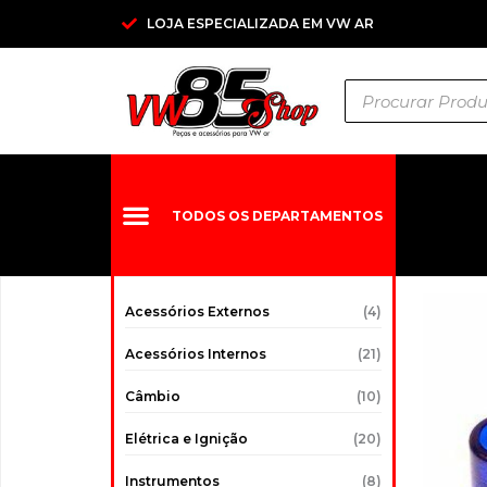
Ir
LOJA ESPECIALIZADA EM VW AR
para
o
Pesquisar
conteúdo
produtos
TODOS OS DEPARTAMENTOS
Acessórios Externos
(4)
Acessórios Internos
(21)
Câmbio
(10)
Elétrica e Ignição
(20)
Instrumentos
(8)