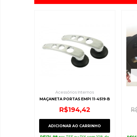
Acessórios Internos
MAÇANETA PORTAS EMPI 11-4519-B
R$
194,42
R
ADICIONAR AO CARRINHO
R$
174,98
por TEF ou PIX com 10% de