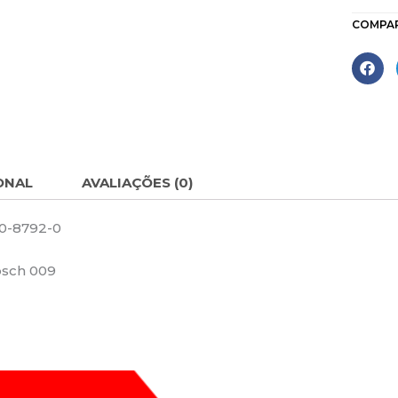
COMPA
ONAL
AVALIAÇÕES (0)
00-8792-0
osch 009