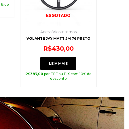
0% de
ESGOTADO
Acessórios Internos
VOLANTE JAY MATT JM 76 PRETO
R$
430,00
LEIA MAIS
R$
387,00
por TEF ou PIX com 10% de
desconto