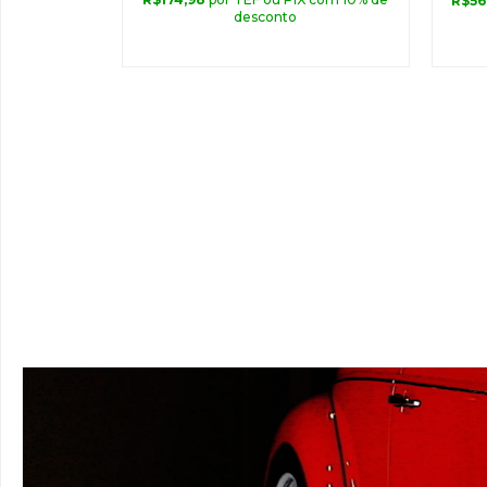
R$
56
desconto