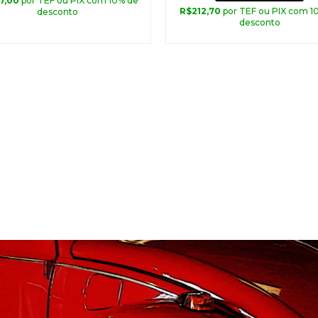
7,00
por TEF ou PIX com 10% de
R$
212,70
por TEF ou PIX com 1
desconto
desconto