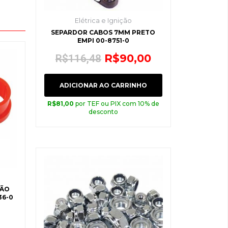
Elétrica e Ignição
SEPARDOR CABOS 7MM PRETO
EMPI 00-8751-0
R$
90,00
R$
116,48
ADICIONAR AO CARRINHO
R$
81,00
por TEF ou PIX com 10% de
desconto
SÃO
36-0