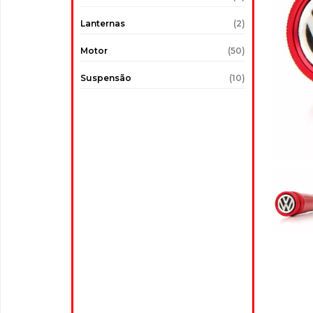
Lanternas
(2)
Motor
(50)
Suspensão
(10)