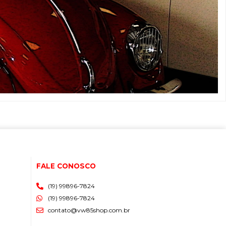
FALE CONOSCO
(19) 99896-7824
(19) 99896-7824
contato@vw85shop.com.br