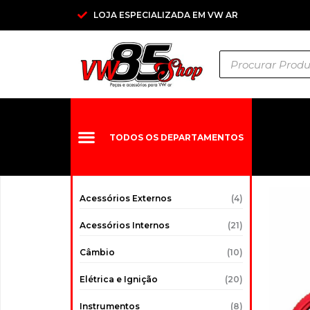
Ir
LOJA ESPECIALIZADA EM VW AR
para
o
Pesquisar
conteúdo
produtos
TODOS OS DEPARTAMENTOS
Acessórios Externos
(4)
Acessórios Internos
(21)
Câmbio
(10)
Elétrica e Ignição
(20)
Instrumentos
(8)