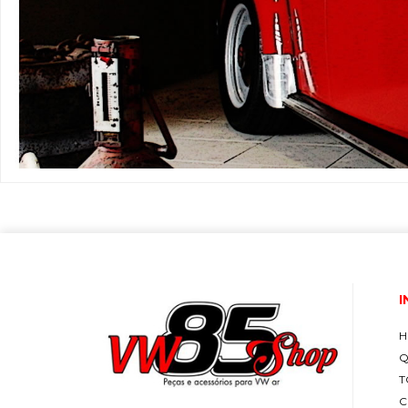
I
H
Q
T
C