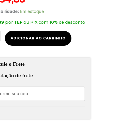
bilidade:
Em estoque
39
por TEF ou PIX com 10% de desconto
ha
e
ADICIONAR AO CARRINHO
dade
ulação de frete