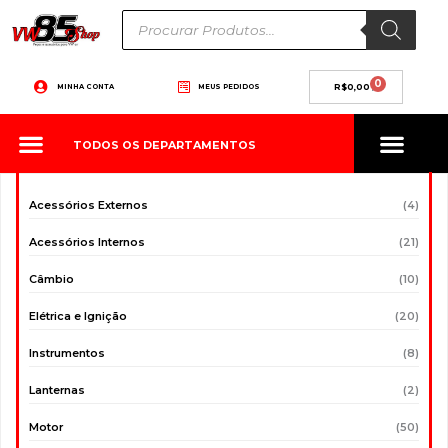
Ir
Pesquisar
produtos
para
o
conteúdo
0
Carrinho
MINHA CONTA
MEUS PEDIDOS
R$
0,00
TODOS OS DEPARTAMENTOS
Acessórios Externos
(4)
Acessórios Internos
(21)
Câmbio
(10)
Elétrica e Ignição
(20)
Instrumentos
(8)
Lanternas
(2)
Motor
(50)