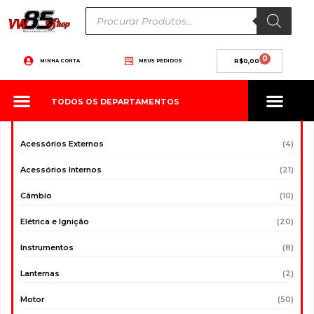
Ir
Pesquisar
produtos
para
o
conteúdo
0
Carrinho
MINHA CONTA
MEUS PEDIDOS
R$
0,00
TODOS OS DEPARTAMENTOS
Acessórios Externos
(4)
Acessórios Internos
(21)
Câmbio
(10)
Elétrica e Ignição
(20)
Instrumentos
(8)
Lanternas
(2)
Motor
(50)