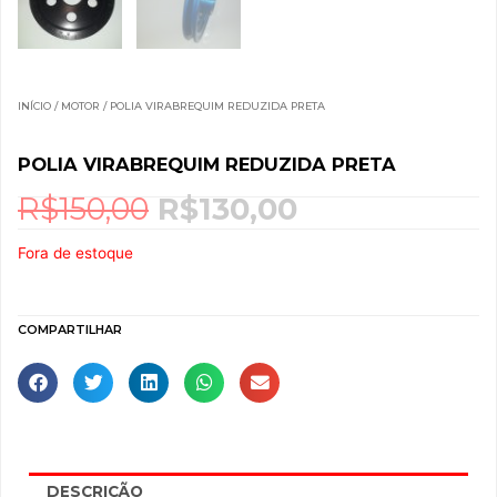
INÍCIO
/
MOTOR
/ POLIA VIRABREQUIM REDUZIDA PRETA
POLIA VIRABREQUIM REDUZIDA PRETA
R$
150,00
R$
130,00
O
O
preço
preço
Fora de estoque
original
atual
era:
é:
R$150,00.
R$130,00.
COMPARTILHAR
DESCRIÇÃO