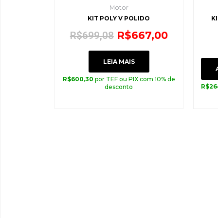
Motor
KIT POLY V POLIDO
K
R$
667,00
R$
699,08
LEIA MAIS
R$
600,30
por TEF ou PIX com 10% de
R$
26
desconto