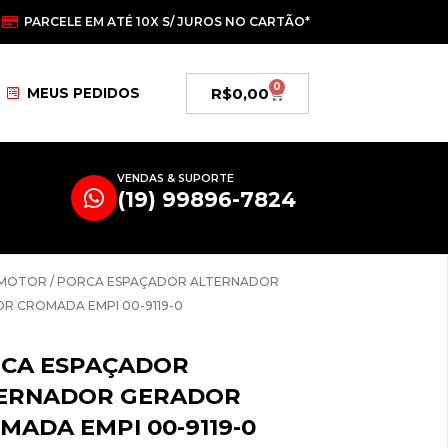
PARCELE EM ATÉ 10X S/ JUROS NO CARTÃO*
0
Carrinho
R$
0,00
MEUS PEDIDOS
VENDAS & SUPORTE
(19) 99896-7824
MOTOR
/ PORCA ESPAÇADOR ALTERNADOR
R CROMADA EMPI 00-9119-0
CA ESPAÇADOR
ERNADOR GERADOR
MADA EMPI 00-9119-0