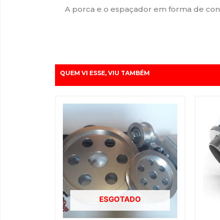
A porca e o espaçador em forma de cone
QUEM VI ESSE, VIU TAMBÉM
O
O
preço
preço
original
atual
era:
é:
R$699,08.
R$667,00
ESGOTADO