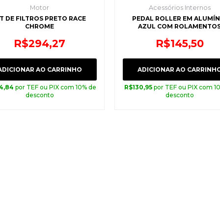
Motor
Acessórios Internos
IT DE FILTROS PRETO RACE
PEDAL ROLLER EM ALUMÍN
CHROME
AZUL COM ROLAMENTO
R$
294,27
R$
145,50
ADICIONAR AO CARRINHO
ADICIONAR AO CARRINH
4,84
por TEF ou PIX com 10% de
R$
130,95
por TEF ou PIX com 1
desconto
desconto