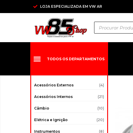
Ir
LOJA ESPECIALIZADA EM VW AR
para
o
Pesquisar
conteúdo
produtos
TODOS OS DEPARTAMENTOS
Acessórios Externos
(4)
Acessórios Internos
(21)
Câmbio
(10)
Elétrica e Ignição
(20)
Instrumentos
(8)