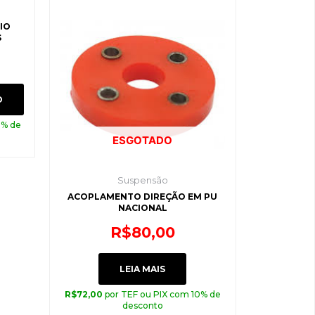
IO
S
O
0% de
ESGOTADO
Suspensão
ACOPLAMENTO DIREÇÃO EM PU
NACIONAL
R$
80,00
LEIA MAIS
R$
72,00
por TEF ou PIX com 10% de
desconto