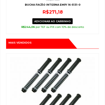
BUCHA FACÃO INTERNA EMPI 16-5131-0
R$
271,18
ADICIONAR AO CARRINHO
R$
244,06
por TEF ou PIX com 10% de desconto
MAIS VENDIDOS
O
O
preço
preço
original
atual
era:
é:
R$322,55.
R$310,00.