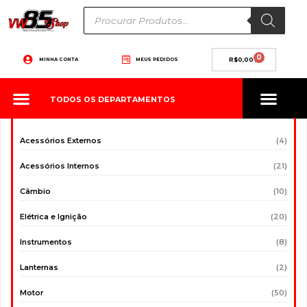
Ir
Pesquisar
produtos
para
o
conteúdo
0
Carrinho
MINHA CONTA
MEUS PEDIDOS
R$
0,00
TODOS OS DEPARTAMENTOS
Acessórios Externos
(4)
Acessórios Internos
(21)
Câmbio
(10)
Elétrica e Ignição
(20)
Instrumentos
(8)
Lanternas
(2)
Motor
(50)