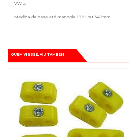
VW ar
Medida da base até manopla 13.5″ ou 343mm.
QUEM VI ESSE, VIU TAMBÉM
O
O
preço
preço
original
atual
era:
é:
R$116,48.
R$90,00.