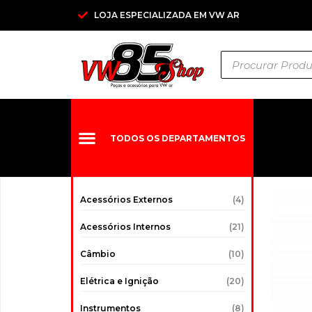
Ir
LOJA ESPECIALIZADA EM VW AR
para
o
Pesquisar
conteúdo
produtos
TODOS OS DEPARTAMENTOS
Acessórios Externos
(4)
Acessórios Internos
(21)
Câmbio
(10)
Elétrica e Ignição
(20)
Instrumentos
(8)