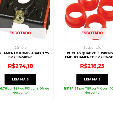
ESGOTADO
ESGOTADO
Câmbio
Suspensão
AMENTO KOMBI ABAIXO 75
BUCHAS QUADRO SUSPEN
EMPI 16-5105-0
EMBUCHAMENTO EMPI 16-51
R$
274,18
R$
216,25
LEIA MAIS
LEIA MAIS
6,76
por TEF ou PIX com 10% de
R$
194,63
por TEF ou PIX com 1
desconto
desconto