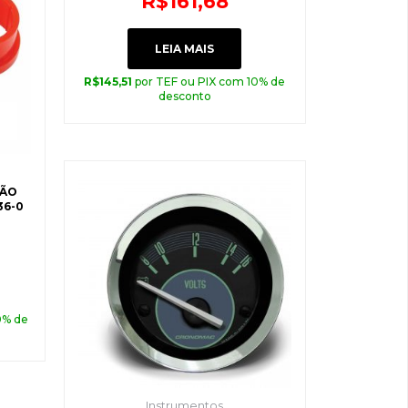
R$
161,68
LEIA MAIS
R$
145,51
por TEF ou PIX com 10% de
desconto
SÃO
36-0
0% de
Instrumentos