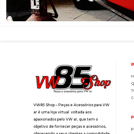
I
H
Q
T
C
VW85 Shop – Peças e Acessórios para VW
ar é uma loja virtual voltada aos
P
apaixonados pelo VW ar, que tem o
objetivo de fornecer peças e acessórios,
P
oferecendo a seus clientes a comodidade