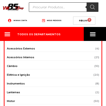
Ir
Pesquisar
produtos
para
o
conteúdo
0
Carrinho
MINHA CONTA
MEUS PEDIDOS
R$
0,00
TODOS OS DEPARTAMENTOS
Acessórios Externos
(4)
Acessórios Internos
(21)
Câmbio
(10)
Elétrica e Ignição
(20)
Instrumentos
(8)
Lanternas
(2)
Motor
(50)