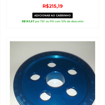
R$
215,19
ADICIONAR AO CARRINHO
R$
193,67
por TEF ou PIX com 10% de desconto