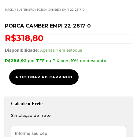
INÍCIO
/
SUSPENSÃO
/ PORCA CAMBER EMPI 22-2817-0
PORCA CAMBER EMPI 22-2817-0
R$
318,80
Porca
Disponibilidade:
Apenas 1 em estoque
Camber
R$
286,92
por TEF ou PIX com 10% de desconto
EMPI
22-
2817-
ADICIONAR AO CARRINHO
0
quantidade
Simulação de frete