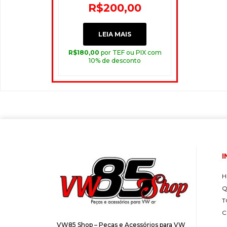
R$
200,00
LEIA MAIS
R$
180,00
por TEF ou PIX com
10% de desconto
I
H
Q
T
C
VW85 Shop – Peças e Acessórios para VW