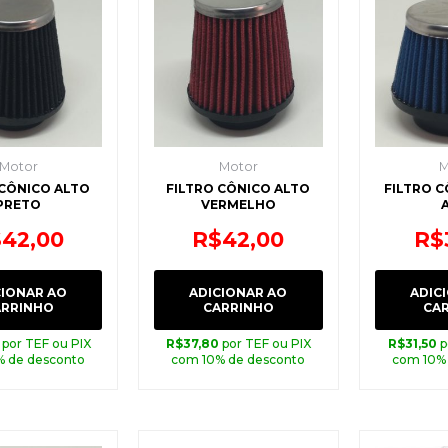
Motor
Motor
M
 CÔNICO ALTO
FILTRO CÔNICO ALTO
FILTRO C
PRETO
VERMELHO
$
42,00
R$
42,00
R$
CIONAR AO
ADICIONAR AO
ADIC
ARRINHO
CARRINHO
CA
por TEF ou PIX
R$
37,80
por TEF ou PIX
R$
31,50
p
% de desconto
com 10% de desconto
com 10%