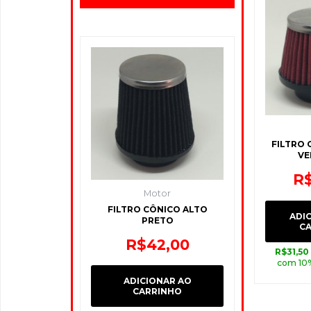
FILTRO 
VE
R
Motor
FILTRO CÔNICO ALTO
ADI
PRETO
C
R$
42,00
R$
31,50
com 10
ADICIONAR AO
CARRINHO