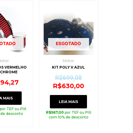
O
O
preço
preço
original
atual
era:
é:
R$699,08.
R$630,00.
OTADO
ESGOTADO
otor
Motor
ROS VERMELHO
KIT POLY V AZUL
 CHROME
R$
699,08
294,27
R$
630,00
A MAIS
LEIA MAIS
por TEF ou PIX
R$
567,00
por TEF ou PIX
 de desconto
com 10% de desconto