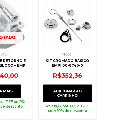
OTADO
otor
Motor
E RETORNO E
KIT CROMADO BASICO
BLOCO – EMPI
EMPI 00-8740-0
140,00
R$
352,36
A MAIS
ADICIONAR AO
CARRINHO
por TEF ou PIX
R$
317,12
por TEF ou PIX
 de desconto
com 10% de desconto