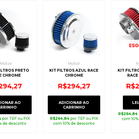
ESG
Motor
Motor
M
FILTROS PRETO
KIT FILTROS AZUL RACE
KIT FILT
E CHROME
CHROME
RACE
294,27
R$
294,27
R$
CIONAR AO
ADICIONAR AO
LEI
ARRINHO
CARRINHO
R$
264,84
4
por TEF ou PIX
R$
264,84
por TEF ou PIX
com 10%
% de desconto
com 10% de desconto