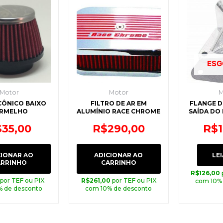
ESG
Motor
Motor
M
CÔNICO BAIXO
FILTRO DE AR EM
FLANGE D
RMELHO
ALUMÍNIO RACE CHROME
SAÍDA DO 
$
35,00
R$
290,00
R$
CIONAR AO
ADICIONAR AO
LEI
ARRINHO
CARRINHO
R$
126,00
por TEF ou PIX
R$
261,00
por TEF ou PIX
com 10%
% de desconto
com 10% de desconto