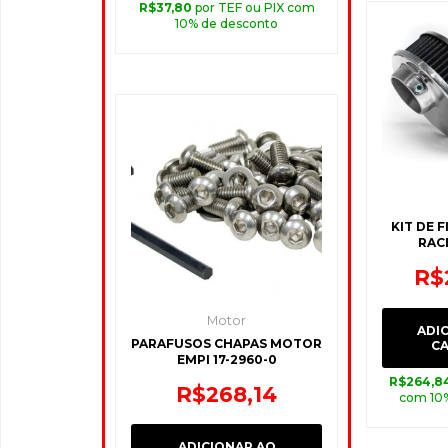
R$
37,80
por TEF ou PIX com
10% de desconto
KIT DE 
RAC
R$
Motor
ADI
PARAFUSOS CHAPAS MOTOR
C
EMPI 17-2960-0
R$
264,8
R$
268,14
com 10
ADICIONAR AO