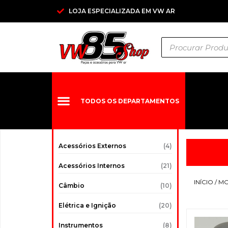
Ir
LOJA ESPECIALIZADA EM VW AR
para
o
Pesquisar
conteúdo
produtos
TODOS OS DEPARTAMENTOS
Acessórios Externos
(4)
Acessórios Internos
(21)
INÍCIO
/
M
Câmbio
(10)
Elétrica e Ignição
(20)
Instrumentos
(8)