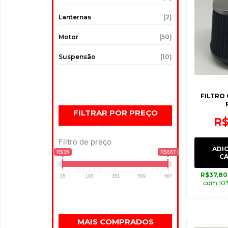
Lanternas
(2)
Motor
(50)
Suspensão
(10)
FILTRO
FILTRAR POR PREÇO
R
Filtro de preço
ADI
R$35
R$667
C
R$
37,80
35
193
351
509
667
com 10
MAIS COMPRADOS