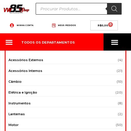
Ir
Pesquisar
produtos
para
o
conteúdo
0
Carrinho
MINHA CONTA
MEUS PEDIDOS
R$
0,00
TODOS OS DEPARTAMENTOS
Acessórios Externos
(4)
Acessórios Internos
(21)
Câmbio
(10)
Elétrica e Ignição
(20)
Instrumentos
(8)
Lanternas
(2)
Motor
(50)