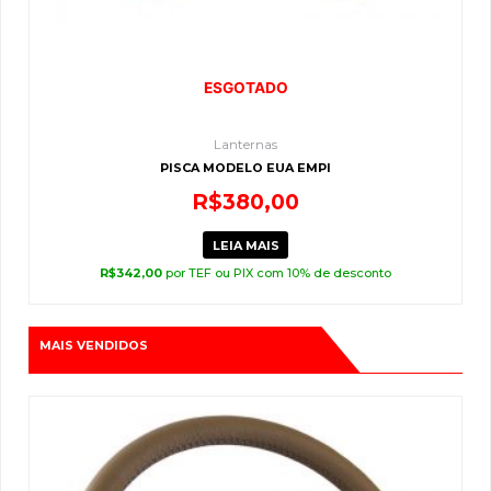
ESGOTADO
Lanternas
PISCA MODELO EUA EMPI
R$
380,00
LEIA MAIS
R$
342,00
por TEF ou PIX com 10% de desconto
MAIS VENDIDOS
O
O
preço
preço
original
atual
era:
é: