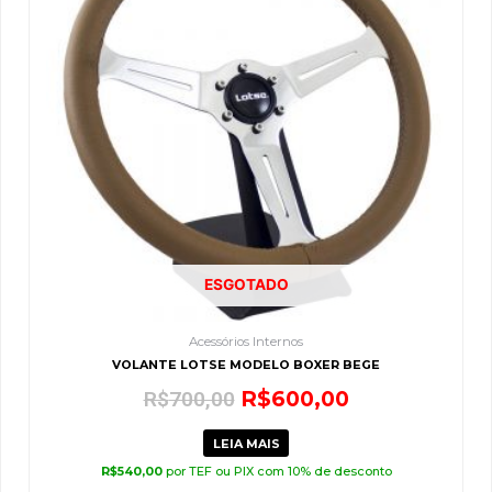
R$700,00.
R$600,00.
ESGOTADO
Acessórios Internos
VOLANTE LOTSE MODELO BOXER BEGE
R$
600,00
R$
700,00
LEIA MAIS
R$
540,00
por TEF ou PIX com 10% de desconto