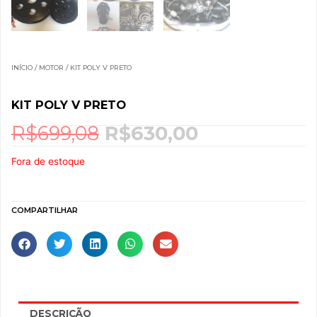
INÍCIO
/
MOTOR
/ KIT POLY V PRETO
KIT POLY V PRETO
R$
699,08
R$
630,00
O
O
preço
preço
Fora de estoque
original
atual
era:
é:
R$699,08.
R$630,00.
COMPARTILHAR
DESCRIÇÃO