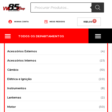
Ir
Pesquisar
produtos
para
o
conteúdo
0
Carrinho
MINHA CONTA
MEUS PEDIDOS
R$
0,00
TODOS OS DEPARTAMENTOS
Acessórios Externos
(4)
Acessórios Internos
(21)
Câmbio
(10)
Elétrica e Ignição
(20)
Instrumentos
(8)
Lanternas
(2)
Motor
(50)