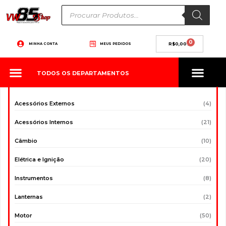
Ir
Pesquisar
produtos
para
o
conteúdo
0
Carrinho
MINHA CONTA
MEUS PEDIDOS
R$
0,00
TODOS OS DEPARTAMENTOS
Acessórios Externos
(4)
Acessórios Internos
(21)
Câmbio
(10)
Elétrica e Ignição
(20)
Instrumentos
(8)
Lanternas
(2)
Motor
(50)