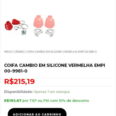
INÍCIO
/
CÂMBIO
/ COIFA CAMBIO EM SILICONE VERMELHA EMPI 00-9981-0
COIFA CAMBIO EM SILICONE VERMELHA EMPI
00-9981-0
R$
215,19
Coifa
Disponibilidade:
Apenas 1 em estoque
Cambio
R$
193,67
por TEF ou PIX com 10% de desconto
em
Silicone
Vermelha
ADICIONAR AO CARRINHO